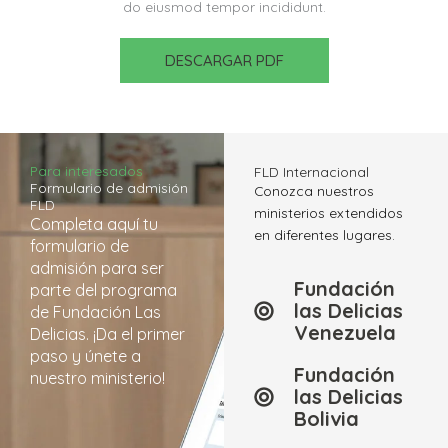
do eiusmod tempor incididunt.
DESCARGAR PDF
Para interesados
FLD Internacional
Formulario de admisión
Conozca nuestros
FLD
ministerios extendidos
Completa aquí tu
en diferentes lugares.
formulario de
admisión para ser
Fundación
parte del programa
las Delicias
de Fundación Las
Venezuela
Delicias. ¡Da el primer
paso y únete a
Fundación
nuestro ministerio!
las Delicias
Bolivia