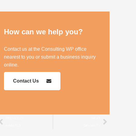
How can we help you?
Contact us at the Consulting WP office
nearest to you or submit a business inquiry
online.
Contact Us
Prev
Next
PREVIOUS
NEXT
Áreas FLD
Delicias TV