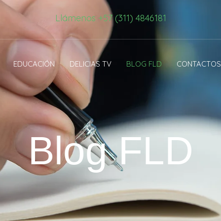
Llámenos +57 (311) 4846181
EDUCACIÓN
DELICIAS TV
BLOG FLD
CONTACTOS
Blog FLD