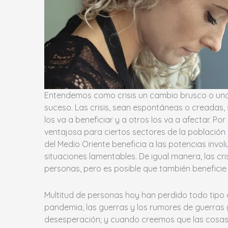
Entendemos como crisis un cambio brusco o una 
suceso. Las crisis, sean espontáneas o creadas, 
los va a beneficiar y a otros los va a afectar. Por
ventajosa para ciertos sectores de la población 
del Medio Oriente beneficia a las potencias involu
situaciones lamentables. De igual manera, las cr
personas, pero es posible que también beneficie
Multitud de personas hoy han perdido todo tipo de
pandemia, las guerras y los rumores de guerras y
desesperación; y cuando creemos que las cosas