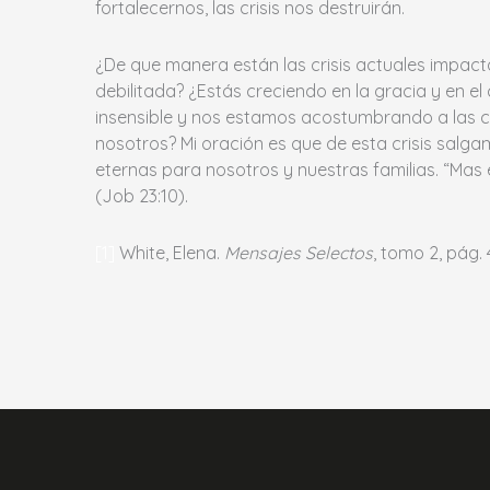
fortalecernos, las crisis nos destruirán.
¿De que manera están las crisis actuales impacta
debilitada? ¿Estás creciendo en la gracia y en 
insensible y nos estamos acostumbrando a las cri
nosotros? Mi oración es que de esta crisis salg
eternas para nosotros y nuestras familias. “Mas
(Job 23:10).
[1]
White, Elena.
Mensajes Selectos
, tomo 2, pág. 