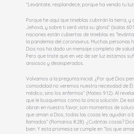
“Levántate, resplandece; porque ha venido tu luz,
Porque he aquí que tinieblas cubrirán la tierra,
Jehová, y sobre ti será vista su gloria” (Isaías 60:
naciones están cubiertas de tinieblas es “levánta
la pandemia del coronavirus. Muchas personas h
Dios nos ha dado un mensaje completo de salud 
Pero que triste que en vez de ser luz estamos su
ansiosos y desesperados.
Volvamos a la pregunta inicial. ¿Por qué Dios pe
comodidad no veremos nuestra necesidad de Él. 
médico, sino los enfermos” (Mateo 9:12). Al revela
que le busquemos como la única solución. De esta
obran en nuestro favor; son momentos de solucio
que aman a Dios, todas las cosas les ayudan a b
llamados” (Romanos 8:28). ¿Cuántas cosas? Dice é
bien. Y esta promesa se cumple en “los que aman