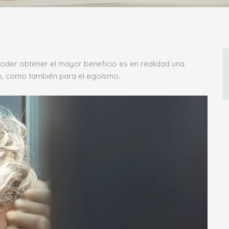
 poder obtener el mayor beneficio es en realidad una
smo, como también para el egoísmo.