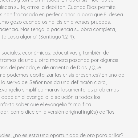
cen su fe, otros la debilitan. Cuando Dios permite
s han fracasado en perfeccionar la obra que Él desea
umo gozo cuando os halléis en diversas pruebas,
ciencia. Mas tenga la paciencia su obra completa,
lte cosa alguna” (Santiago 1:2-4).
as, sociales, económicas, educativas y también de
ontramos de una u otra manera pasando por algunas
crisis del pecado, el alejamiento de Dios. ¿Qué
o podemos capitalizar las crisis presentes? En uno de
 la sierva del Señor nos da una definición clara,
l Evangelio simplifica maravillosamente los problemas
a dado en el evangelio la solución a todos los
orta saber que el evangelio “simplifica
or, como dice en la versión original inglés) de “los
uales, ¿no es esta una oportunidad de oro para brillar?