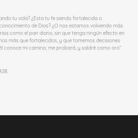
ndo tu vida? ¿Esta tu fe siendo fortalecida o
el conocimiento de Dios? ¿O nos estamos volviendo más
sis como el pan diario, sin que tenga ningún efecto en
amos más que fortalecidos, y que tomemos decisiones
 él conoce mi camino; me probará, y saldré como oro”
428.