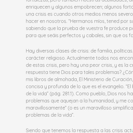
enriquecen y algunos empobrecen; algunos fortale
una crisis es cuando otros medios menos severo
hacer en nosotros. “Hermanos míos, tened por s
sabiendo que la prueba de vuestra fe produce pa
para que seáis perfectos y cabales, sin que os fa
Hay diversas clases de crisis: de familia, polític
carácter religioso. Actualmente todos nos enc
de estas crisis, pero hay una peor crisis, y es la 
respuesta tiene Dios para tales problemas? ¿Cóm
mis libros de almohada, El Ministerio de Curación,
concisa y profunda de lo que es el evangelio. “E
de la vida” (pág. 281.1). Como pueblo, Dios nos h
problemas que aquejan a la humanidad, y me conf
maravillosamente” (o es un maravilloso simplificad
problemas de la vida”.
Siendo que tenemos la respuesta a las crisis act