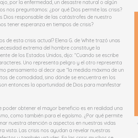
bajo, por la enfermedad, un desastre natural o algún
os nos preguntamos: ¿por qué Dios permite las crisis?
s Dios responsable de las catástrofes de nuestro
s tener esperanza en tiempos de crisis?
de esta crisis actual? Elena G. de White trazó unas
necesidad extrema del hombre constituye la
ente de los Estados Unidos, dijo: “Cuando se escribe
aracteres. Uno representa peligro y el otro representa
ismo pensamiento al decir que “la medida máxima de un
os de comodidad, sino dónde se encuentra en los
 son entonces la oportunidad de Dios para manifestar
 de poder obtener el mayor beneficio es en realidad una
ruismo, como también para el egoísmo. ¿Por qué permite
lamar nuestra atención a aspectos en nuestras vidas
 vista. Las crisis nos ayudan a revelar nuestras
fectos y también virtudes. En las crisis muchos se