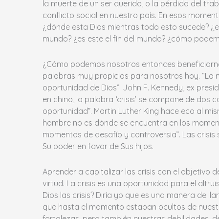
la muerte de un ser querido, o la pérdida del tra
conflicto social en nuestro país. En esos moment
¿dónde esta Dios mientras todo esto sucede? ¿e
mundo? ¿es este el fin del mundo? ¿cómo podemo
¿Cómo podemos nosotros entonces beneficiarnos 
palabras muy propicias para nosotros hoy. “La 
oportunidad de Dios”. John F. Kennedy, ex presid
en chino, la palabra ‘crisis’ se compone de dos c
oportunidad”. Martin Luther King hace eco al m
hombre no es dónde se encuentra en los moment
momentos de desafío y controversia”. Las crisis
Su poder en favor de Sus hijos.
Aprender a capitalizar las crisis con el objetivo
virtud. La crisis es una oportunidad para el alt
Dios las crisis? Diría yo que es una manera de l
que hasta el momento estaban ocultos de nuestra
fortalezas, pero también nuestras debilidades, de