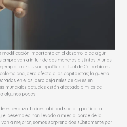
modificación importante en el desarrollo de algún
siempre van a influir de dos maneras distintas. A unos
 ejemplo, la crisis sociopolítica actual de Colombia es
colombiana, pero afecta a los capitalistas; la guerra
cradas en ellas, pero deja miles de civiles en
isis mundiales actuales están afectado a miles de
 a algunos pocos.
 esperanza. La inestabilidad social y política, la
 el desempleo han llevado a miles al borde de la
 van a mejorar, somos sorprendidos súbitamente por