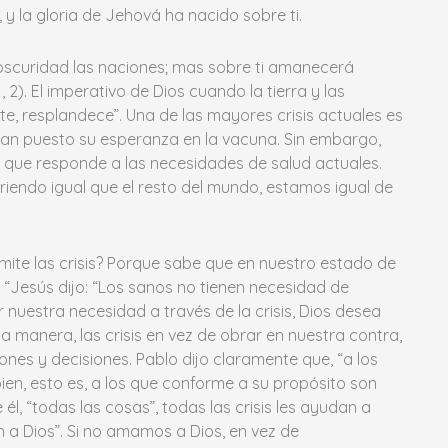
 y la gloria de Jehová ha nacido sobre ti.
 y oscuridad las naciones; mas sobre ti amanecerá
1, 2). El imperativo de Dios cuando la tierra y las
te, resplandece”. Una de las mayores crisis actuales es
an puesto su esperanza en la vacuna. Sin embargo,
que responde a las necesidades de salud actuales.
friendo igual que el resto del mundo, estamos igual de
rmite las crisis? Porque sabe que en nuestro estado de
“Jesús dijo: “Los sanos no tienen necesidad de
r nuestra necesidad a través de la crisis, Dios desea
 manera, las crisis en vez de obrar en nuestra contra,
nes y decisiones. Pablo dijo claramente que, “a los
ien, esto es, a los que conforme a su propósito son
l, “todas las cosas”, todas las crisis les ayudan a
 a Dios”. Si no amamos a Dios, en vez de