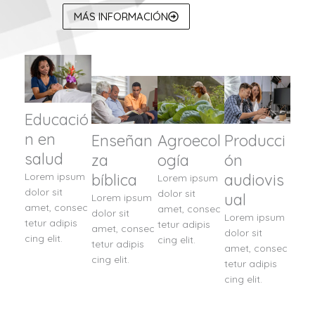
MÁS INFORMACIÓN
Educació
n en
Enseñan
Agroecol
Producci
salud
za
ogía
ón
Lorem ipsum
bíblica
audiovis
Lorem ipsum
dolor sit
dolor sit
ual
Lorem ipsum
amet, consec
amet, consec
dolor sit
Lorem ipsum
tetur adipis
tetur adipis
amet, consec
dolor sit
cing elit.
cing elit.
tetur adipis
amet, consec
cing elit.
tetur adipis
cing elit.