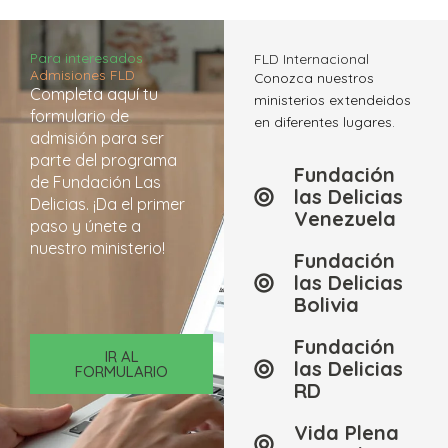
Para interesados
FLD Internacional
Admisiones FLD
Conozca nuestros
Completa aquí tu
ministerios extendeidos
formulario de
en diferentes lugares.
admisión para ser
parte del programa
Fundación
de Fundación Las
las Delicias
Delicias. ¡Da el primer
Venezuela
paso y únete a
nuestro ministerio!
Fundación
las Delicias
Bolivia
Fundación
IR AL
las Delicias
FORMULARIO
RD
Vida Plena